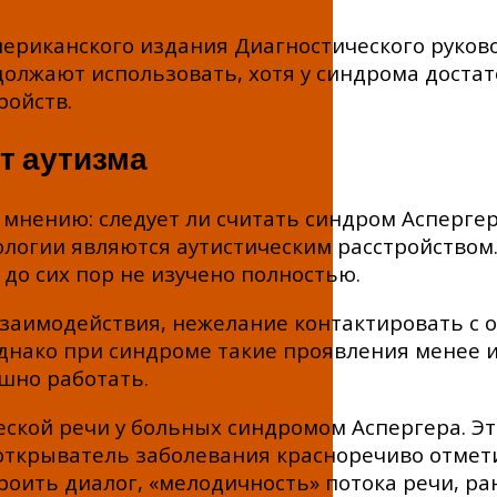
мериканского издания Диагностического руков
должают использовать, хотя у синдрома достат
ройств.
т аутизма
мнению: следует ли считать синдром Аспергер
логии являются аутистическим расстройством.
 до сих пор не изучено полностью.
заимодействия, нежелание контактировать с 
днако при синдроме такие проявления менее и
шно работать.
ской речи у больных синдромом Аспергера. Эт
ткрыватель заболевания красноречиво отмет
роить диалог, «мелодичность» потока речи, ра