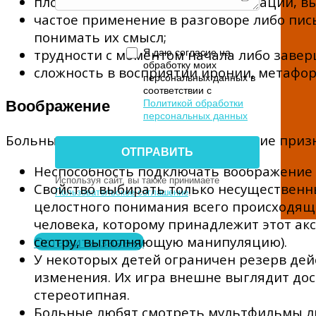
плохое восприятие жестов, интонаций, в
частое применение в разговоре либо пис
понимать их смысл;
трудности с моментом начала либо заве
Я даю согласие на
обработку моих
сложность в восприятии иронии, метафор
персональных данных в
соответствии с
Воображение
Политикой обработки
персональных данных
Больным детям характерны следующие призн
Неспособность подключать воображение 
Используя сайт, вы также принимаете
Свойство выбирать только несущественн
Пользовательское соглашение
.
целостного понимания всего происходяще
человека, которому принадлежит этот ак
Оставить заявку
сестру, выполняющую манипуляцию).
У некоторых детей ограничен резерв дейс
изменения. Их игра внешне выглядит дос
стереотипная.
Больные любят смотреть мультфильмы либ