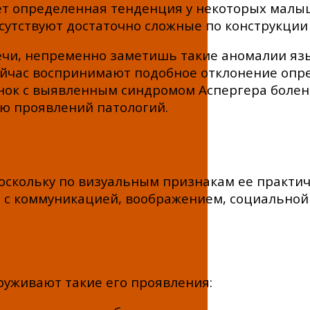
ет определенная тенденция у некоторых малыш
сутствуют достаточно сложные по конструкции
речи, непременно заметишь такие аномалии яз
ейчас воспринимают подобное отклонение опр
нок с выявленным синдромом Аспергера болен
ью проявлений патологий.
оскольку по визуальным признакам ее практич
и с коммуникацией, воображением, социальной
руживают такие его проявления: