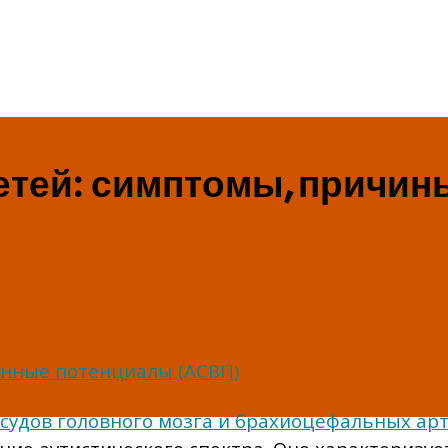
тей: симптомы, причины
анные потенциалы (АСВП)
удов головного мозга и брахиоцефальных арт