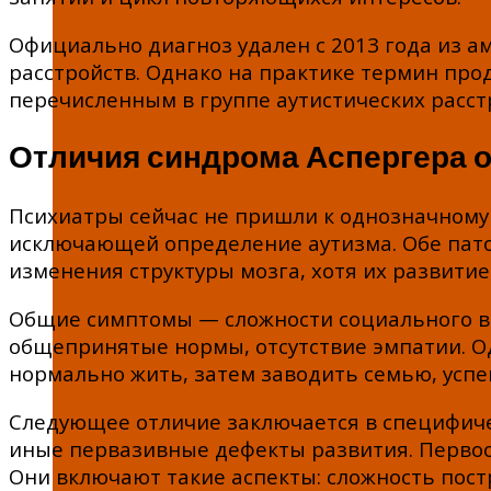
Официально диагноз удален с 2013 года из а
расстройств. Однако на практике термин про
перечисленным в группе аутистических расст
Отличия синдрома Аспергера о
Психиатры сейчас не пришли к однозначному 
исключающей определение аутизма. Обе пато
изменения структуры мозга, хотя их развитие
Общие симптомы — сложности социального в
общепринятые нормы, отсутствие эмпатии. О
нормально жить, затем заводить семью, успе
Следующее отличие заключается в специфиче
иные первазивные дефекты развития. Первоо
Они включают такие аспекты: сложность пост