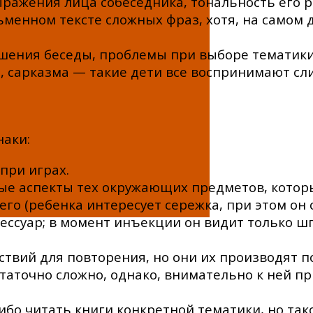
ыражения лица собеседника, тональность его р
ьменном тексте сложных фраз, хотя, на самом 
ршения беседы, проблемы при выборе тематик
, сарказма — такие дети все воспринимают сл
аки:
при играх.
ые аспекты тех окружающих предметов, котор
го (ребенка интересует сережка, при этом о
сессуар; в момент инъекции он видит только 
твий для повторения, но они их производят по
таточно сложно, однако, внимательно к ней пр
о читать книги конкретной тематики, но тако