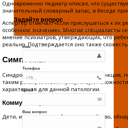
Одновременно педиатр описал, что существу
значительный словарный запас, в беседе при
Задайте вопрос
Аспергер отмечал: «Если прислушаться к их 
особенное значение». Многие специалисты с
мнение психиатров, утверждающих, что ребе
реально. Подтверждается оно также схожест
Имя
Симптомы
Телефон
Синдром Аспергера — скрытая дисфункция, п
таким расстройством присутствуют сложност
характерная для данной патологии.
Email
Коммуникация
Ваш вопрос
Дети, имеющие подобное расстройство, обна