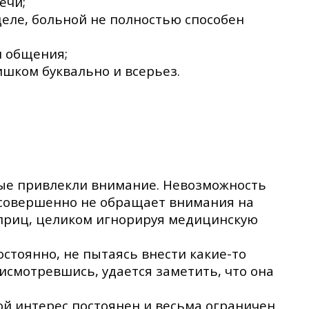
ечи;
деле, больной не полностью способен
и общения;
ишком буквально и всерьез.
ые привлекли внимание. Невозможность
н совершенно не обращает внимания на
шприц, целиком игнорируя медицинскую
стоянно, не пытаясь внести какие-то
исмотревшись, удается заметить, что она
й интерес постоянен и весьма ограничен.