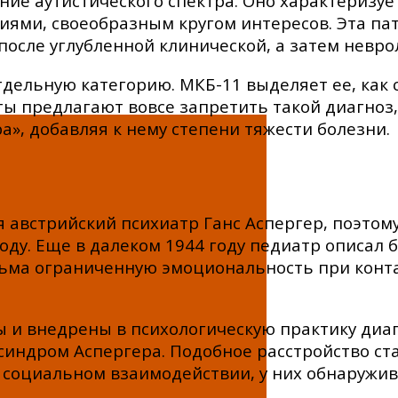
ние аутистического спектра. Оно характеризу
ми, своеобразным кругом интересов. Эта пат
после углубленной клинической, а затем невр
дельную категорию. МКБ-11 выделяет ее, как 
ты предлагают вовсе запретить такой диагноз
а», добавляя к нему степени тяжести болезни.
 австрийский психиатр Ганс Аспергер, поэтому
ду. Еще в далеком 1944 году педиатр описал б
сьма ограниченную эмоциональность при кон
 и внедрены в психологическую практику диаг
индром Аспергера. Подобное расстройство ста
 социальном взаимодействии, у них обнаружи