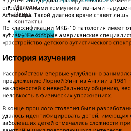
У детей иногда диагностируют особое измене
Методы
определенными коммуникативными нарушения
Цены
Аспергера. Такой диагноз врачи ставят лишь 
Контакты
По классификации МКБ-10 патология имеет от
Задать вопрос
аутизму. Некоторые американские специалис
«расстройство детского аутистического спектр
История изучения
Расстройством впервые углубленно занимался
предложению Лорной Уинг из Англии в 1981 го
наклонностей к невербальному общению, ве
неловкость в физических упражнениях.
В конце прошлого столетия были разработаны
удалось идентифицировать детей, имеющих с
заболевших детей отмечались сложности при
занятий и цикл повторяющихся интересов.