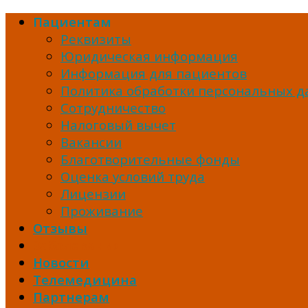
Skip
Пациентам
to
Реквизиты
content
Юридическая информация
Информация для пациентов
Политика обработки персональных 
Сотрудничество
Налоговый вычет
Вакансии
Благотворительные фонды
Оценка условий труда
Лицензии
Проживание
Отзывы
Заболевания
Новости
Телемедицина
Партнерам