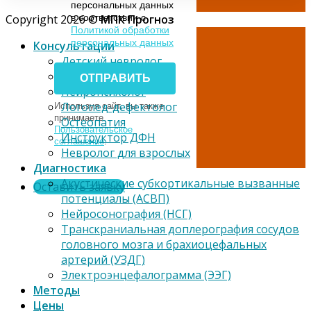
персональных данных
Copyright 2026 ©
МПК Прогноз
в соответствии с
Политикой обработки
персональных данных
Консультации
Детский невролог
Психолог
Нейропсихолог
Логопед-дефектолог
Используя сайт, вы также
принимаете
Остеопатия
Пользовательское
Инструктор ДФН
соглашение
.
Невролог для взрослых
Диагностика
Акустические субкортикальные вызванные
Оставить заявку
потенциалы (АСВП)
Нейросонография (НСГ)
Транскраниальная доплерография сосудов
головного мозга и брахиоцефальных
артерий (УЗДГ)
Электроэнцефалограмма (ЭЭГ)
Методы
Цены