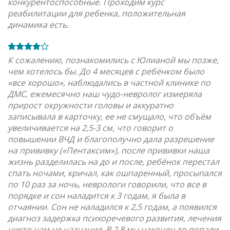
конкурентоспособные. Проходим курс
реабилитации для ребенка, положительная
динамика есть.
К сожалению, познакомились с Юлианой мы позже,
чем хотелось бы. До 4 месяцев с ребёнком было
«все хорошо», наблюдались в частной клинике по
ДМС, ежемесячно наш чудо-невролог измеряла
прирост окружности головы и аккуратно
записывала в карточку, ее не смущало, что объём
увеличивается на 2,5-3 см, что говорит о
повышении ВЧД и благополучно дала разрешение
на прививку («Пентаксим»), после прививки наша
жизнь разделилась на до и после, ребёнок перестал
спать ночами, кричал, как ошпаренный, просыпался
по 10 раз за ночь, неврологи говорили, что все в
порядке и сон наладится к 3 годам, я была в
отчаянии. Сон не наладился к 2,5 годам, а появился
диагноз задержка психоречевого развития, лечения
никто нам не назначил. В 2,8 мы наконец-то попали