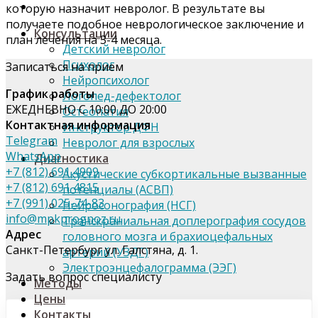
которую назначит невролог. В результате вы
получаете подобное неврологическое заключение и
Консультации
план лечения на 3-4 месяца.
Детский невролог
Психолог
Записаться на прием
Нейропсихолог
График работы
Логопед-дефектолог
ЕЖЕДНЕВНО С 10:00 ДО 20:00
Остеопатия
Контактная информация
Инструктор ДФН
Telegram
Невролог для взрослых
WhatsApp
Диагностика
+7 (812) 691 4909
Акустические субкортикальные вызванные
+7 (812) 691 4815
потенциалы (АСВП)
+7 (991) 025-74-83
Нейросонография (НСГ)
info@mpkprognoz.ru
Транскраниальная доплерография сосудов
Адрес
головного мозга и брахиоцефальных
Санкт-Петербург ул. Галстяна, д. 1.
артерий (УЗДГ)
Электроэнцефалограмма (ЭЭГ)
Задать вопрос специалисту
Методы
Цены
Контакты