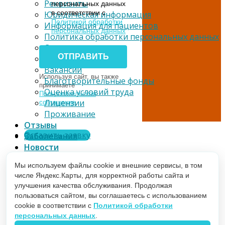
Реквизиты
персональных данных
в соответствии с
Юридическая информация
Политикой обработки
Информация для пациентов
персональных данных
Политика обработки персональных данных
Сотрудничество
Налоговый вычет
Вакансии
Используя сайт, вы также
Благотворительные фонды
принимаете
Оценка условий труда
Пользовательское
Лицензии
соглашение
.
Проживание
Отзывы
Оставить заявку
Заболевания
Новости
Телемедицина
Мы используем файлы cookie и внешние сервисы, в том
Партнерам
числе Яндекс.Карты, для корректной работы сайта и
улучшения качества обслуживания. Продолжая
пользоваться сайтом, вы соглашаетесь с использованием
cookie в соответствии с
Политикой обработки
персональных данных
.