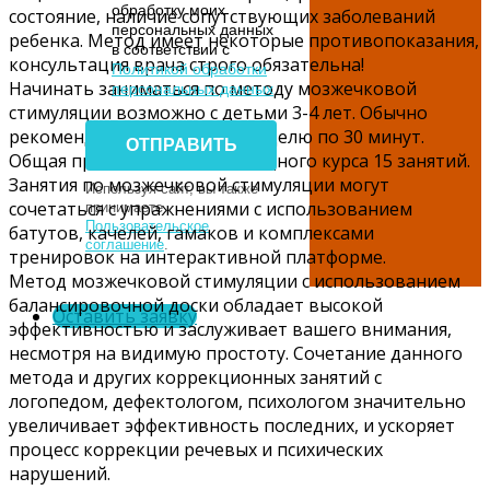
обработку моих
состояние, наличие сопутствующих заболеваний
персональных данных
ребенка. Метод имеет некоторые противопоказания,
в соответствии с
консультация врача строго обязательна!
Политикой обработки
Начинать заниматься по методу мозжечковой
персональных данных
стимуляции возможно с детьми 3-4 лет. Обычно
рекомендуется 3 занятия в неделю по 30 минут.
Общая продолжительность одного курса 15 занятий.
Занятия по мозжечковой стимуляции могут
Используя сайт, вы также
сочетаться с упражнениями с использованием
принимаете
Пользовательское
батутов, качелей, гамаков и комплексами
соглашение
.
тренировок на интерактивной платформе.
Метод мозжечковой стимуляции с использованием
балансировочной доски обладает высокой
Оставить заявку
эффективностью и заслуживает вашего внимания,
несмотря на видимую простоту. Сочетание данного
метода и других коррекционных занятий с
логопедом, дефектологом, психологом значительно
увеличивает эффективность последних, и ускоряет
процесс коррекции речевых и психических
нарушений.