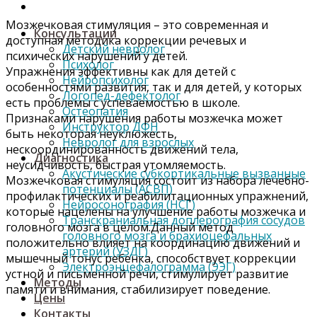
Мозжечковая стимуляция – это современная и
Консультации
доступная методика коррекции речевых и
Детский невролог
психических нарушений у детей.
Психолог
Упражнения эффективны как для детей с
Нейропсихолог
особенностями развития, так и для детей, у которых
Логопед-дефектолог
есть проблемы с успеваемостью в школе.
Остеопатия
Признаками нарушения работы мозжечка может
Инструктор ДФН
быть некоторая неуклюжесть,
Невролог для взрослых
нескоординированность движений тела,
Диагностика
неусидчивость, быстрая утомляемость.
Акустические субкортикальные вызванные
Мозжечковая стимуляция состоит из набора лечебно-
потенциалы (АСВП)
профилактических и реабилитационных упражнений,
Нейросонография (НСГ)
которые нацелены на улучшение работы мозжечка и
Транскраниальная доплерография сосудов
головного мозга в целом.Данный метод
головного мозга и брахиоцефальных
положительно влияет на координацию движений и
артерий (УЗДГ)
мышечный тонус ребенка, способствует коррекции
Электроэнцефалограмма (ЭЭГ)
устной и письменной речи, стимулирует развитие
Методы
памяти и внимания, стабилизирует поведение.
Цены
Контакты