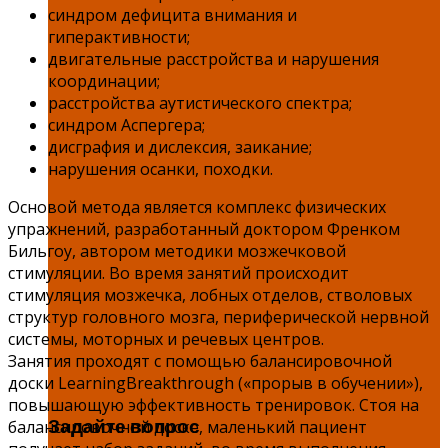
синдром дефицита внимания и
гиперактивности;
двигательные расстройства и нарушения
координации;
расстройства аутистического спектра;
синдром Аспергера;
дисграфия и дислексия, заикание;
нарушения осанки, походки.
Основой метода является комплекс физических
упражнений, разработанный доктором Френком
Бильгоу, автором методики мозжечковой
стимуляции. Во время занятий происходит
стимуляция мозжечка, лобных отделов, стволовых
структур головного мозга, периферической нервной
системы, моторных и речевых центров.
Занятия проходят с помощью балансировочной
доски LearningBreakthrough («прорыв в обучении»),
повышающую эффективность тренировок. Стоя на
Задайте вопрос
балансировочной доске, маленький пациент