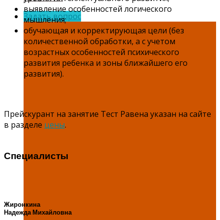
выявление особенностей логического
Задать вопрос
мышления;
обучающая и корректирующая цели (без
количественной обработки, а с учетом
возрастных особенностей психического
развития ребенка и зоны ближайшего его
развития).
Прейскурант на занятие Тест Равена указан на сайте
в разделе
цены
.
Специалисты
Жиронкина
Надежда Михайловна