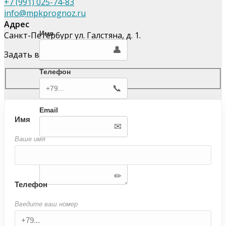
+7 (991) 025-74-83
info@mpkprognoz.ru
Адрес
Имя
Санкт-Петербург ул. Галстяна, д. 1.
Задать вопрос специалисту
Телефон
Email
Имя
Ваше имя
Ваш вопрос
Телефон
Введите ваш номер
Я даю согласие на