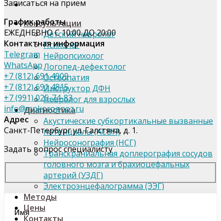
Записаться на прием
График работы
Консультации
ЕЖЕДНЕВНО С 10:00 ДО 20:00
Детский невролог
Контактная информация
Психолог
Telegram
Нейропсихолог
WhatsApp
Логопед-дефектолог
+7 (812) 691 4909
Остеопатия
+7 (812) 691 4815
Инструктор ДФН
+7 (991) 025-74-83
Невролог для взрослых
info@mpkprognoz.ru
Диагностика
Адрес
Акустические субкортикальные вызванные
Санкт-Петербург ул. Галстяна, д. 1.
потенциалы (АСВП)
Нейросонография (НСГ)
Задать вопрос специалисту
Транскраниальная доплерография сосудов
головного мозга и брахиоцефальных
артерий (УЗДГ)
Электроэнцефалограмма (ЭЭГ)
Методы
Цены
Имя
Контакты