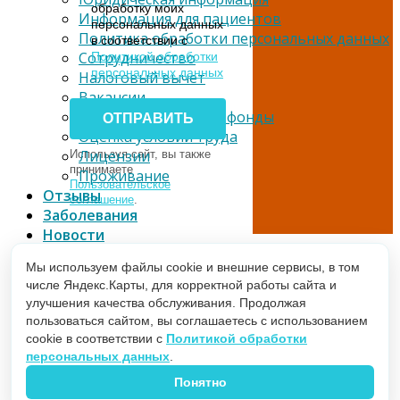
обработку моих
Информация для пациентов
персональных данных
Политика обработки персональных данных
в соответствии с
Сотрудничество
Политикой обработки
персональных данных
Налоговый вычет
Вакансии
Благотворительные фонды
Оценка условий труда
Лицензии
Используя сайт, вы также
принимаете
Проживание
Пользовательское
Отзывы
соглашение
.
Заболевания
Новости
Телемедицина
Оставить заявку
Мы используем файлы cookie и внешние сервисы, в том
Партнерам
числе Яндекс.Карты, для корректной работы сайта и
улучшения качества обслуживания. Продолжая
пользоваться сайтом, вы соглашаетесь с использованием
cookie в соответствии с
Политикой обработки
персональных данных
.
Понятно