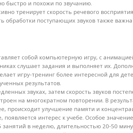
но быстро и похожи по звучанию.
ивно тренирует скорость речевого восприятия
ть обработки поступающих звуков также важна
тавляет собой компьютерную игру, с анимаци
никах слушает задания и выполняет их. Допо
делает игру-тренинг более интересной для де
ученных результатов.
дленных звуках, затем скорость звуков постеп
строен на многократном повторении. В резул
ее, происходит улучшение памяти и концентр
 появляется интерес к учебе. Особое значени
5 занятий в неделю, длительностью 20-50 мину