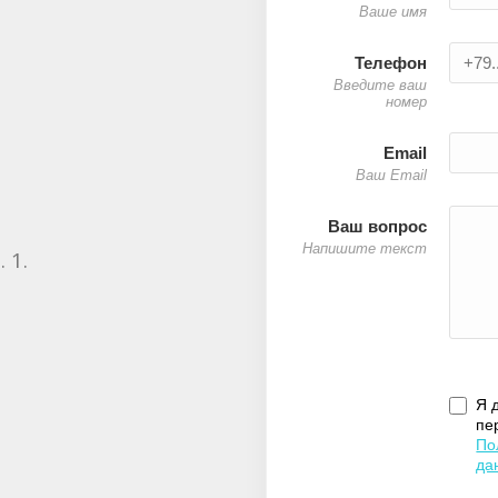
Ваше имя
Телефон
Введите ваш
номер
Email
Ваш Email
Ваш вопрос
Напишите текст
 1.
Я 
пе
По
да