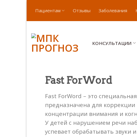
Skip
Пациентам
Отзывы
Заболевания
to
content
КОНСУЛЬТАЦИИ
Fast ForWord
Fast ForWord – это специальн
предназначена для коррекции и
концентрации внимания и ког
У детей с нарушением речи на
успевает обрабатывать звуки и